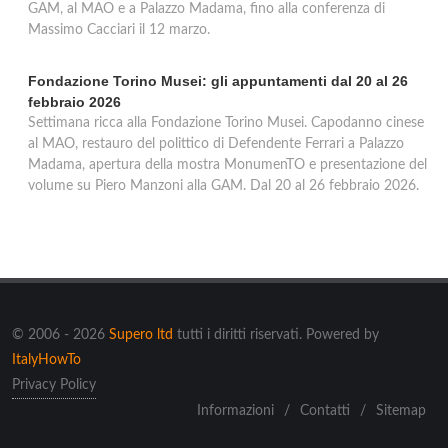
GAM, al MAO e a Palazzo Madama, fino alla conferenza di
Massimo Cacciari il 12 marzo.
Fondazione Torino Musei: gli appuntamenti dal 20 al 26
febbraio 2026
Settimana ricca alla Fondazione Torino Musei. Capodanno cinese
al MAO, restauro del polittico di Defendente Ferrari a Palazzo
Madama, apertura della mostra MonumenTO e presentazione del
volume su Piero Manzoni alla GAM. Dal 20 al 26 febbraio 2026.
© 2006 - 2026
Supero ltd
tutti i diritti riservati. Powered by
ItalyHowTo
Privacy Policy
Informazioni
/
Contatti
/
Sitemap