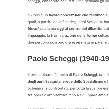
Scheggi
,
concepito nel 1970
, che richiama gli am
Il Trono
è un
lavoro concettuale che testimonia la
quali, a partire dalla fine degli anni Sessanta, 
filosofica ancora oggi al centro del dibattito pu
linguaggio
, la
trasmigrazione delle forme cultura
due percorsi possono ora essere letti in parallel
Paolo Scheggi (1940-1971
Il primo binario è quello di
Paolo Scheggi
, uno 
degli anni Sessanta
,
erede dello Spazialismo
e t
Scheggi si è confrontato per tutta la sua breviss
tra opera e architettura, fino a sviluppare
ambien