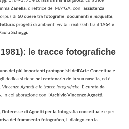
cheggi 1964-1971
è
curata da Ilaria Bignotti
, curatrice
mma Zanella
, direttrice del MA*GA, con l'
assistenza
corpus di
60 opere
tra
fotografie, documenti e
maquette
,
itettura
: progetti di ambienti vivibili realizzati tra il
1964
e
Paolo Scheggi
.
1981): le tracce fotografiche
uno dei più importanti protagonisti dell'Arte Concettuale
li dedica si tiene
nel centenario della sua nascita
, ed è
 Vincenzo Agnetti e le tracce fotografiche
. È
curata da
, in collaborazione con l'
Archivio Vincenzo Agnetti
.
, l'
interesse di Agnetti per la fotografia concettuale
e per
ativa del frammento fotografico
, il
dialogo con la