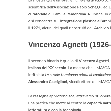
La mostra
Qui e altrove. Gli ambienti di Paolo S
scientifica dell'Associazione Paolo Scheggi, ed
E
curatoriale di Camilla Remondina
. Riunisce un 
e si concentra sull'
integrazione plastica all'arch
il
1971
, alcuni dei quali ricostruiti dall'
Archivio 
Vincenzo Agnetti (1926-
Il secondo binario è quello di
Vincenzo Agnetti
,
italiana del XX secolo
. La mostra che il MA*GA g
intitolata
Le strade terminano prima di cominciare.
Alessandro Castiglioni
, vicedirettore del MA*GA
La rassegna approfondisce, attraverso
30 opere
una pratica che mette al centro la
capacità narr
letteratura e con la tecnologia
.