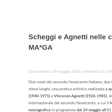
Scheggi e Agnetti nelle 
MA*GA
Da domenica 24 maggio 2026 a domenica 11 ot
Due nomi del secondo Novecento italiano, due ric
stessi luoghi, una pratica artistica realizzata
a q
(1940-1971)
e
Vincenzo Agnetti (1926-1981)
, d
internazionale del secondo Novecento, a cui il
M
monografica
in programma
dal 24 maggio all'1