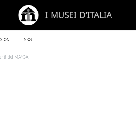
SIONI
LINKS
nenti del MA*GA