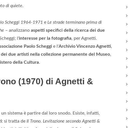
to di quiete
.
aolo Scheggi 1964-1971
e
Le strade terminano prima di
che
– analizzano
aspetti specifici della ricerca dei due
Scheggi; l'
interesse per la fotografia
, per Agnetti.
ssociazione Paolo Scheggi
e l'
Archivio Vincenzo Agnetti
,
 dei due artisti nella collezione permanente del Museo
,
istero della Cultura
.
Trono (1970) di Agnetti &
n sistema è partire dal loro snodo. Esiste, infatti,
i
: si tratta de
Il Trono. Levitazione secondo Agnetti &