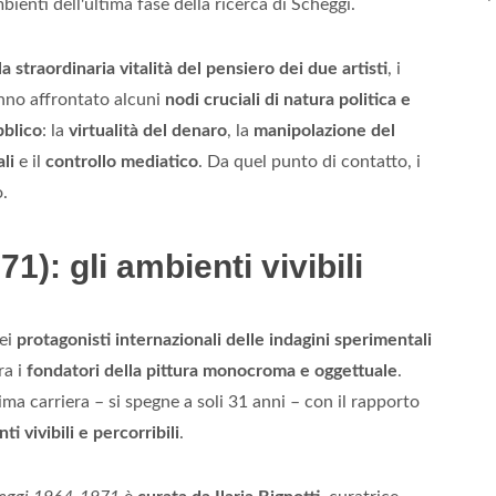
bienti dell'ultima fase della ricerca di Scheggi.
 straordinaria vitalità del pensiero dei due artisti
, i
hanno affrontato alcuni
nodi cruciali di natura politica e
bblico
: la
virtualità del denaro
, la
manipolazione del
li
e il
controllo mediatico
. Da quel punto di contatto, i
o.
): gli ambienti vivibili
dei
protagonisti internazionali delle indagini sperimentali
ra i
fondatori della pittura monocroma e oggettuale
.
ima carriera – si spegne a soli 31 anni – con il rapporto
ti vivibili e percorribili
.