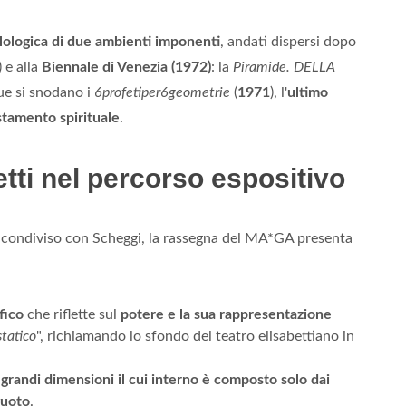
filologica di due ambienti imponenti
, andati dispersi dopo
) e alla
Biennale di Venezia (1972)
: la
Piramide. DELLA
due si snodano i
6profetiper6geometrie
(
1971
), l'
ultimo
stamento spirituale
.
tti nel percorso espositivo
condiviso con Scheggi, la rassegna del MA*GA presenta
fico
che riflette sul
potere e la sua rappresentazione
statico
", richiamando lo sfondo del teatro elisabettiano in
grandi dimensioni il cui interno è composto solo dai
vuoto
.