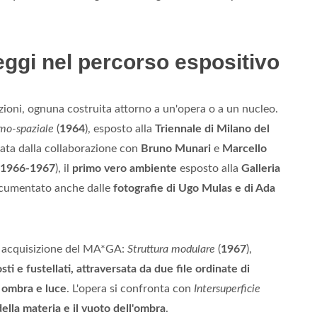
eggi nel percorso espositivo
zioni, ognuna costruita attorno a un'opera o a un nucleo.
mo-spaziale
(
1964
), esposto alla
Triennale di Milano del
nata dalla collaborazione con
Bruno Munari
e
Marcello
1966-1967
), il
primo vero ambiente
esposto alla
Galleria
ocumentato anche dalle
fotografie di Ugo Mulas e di Ada
va acquisizione del MA*GA:
Struttura modulare
(
1967
),
ti e fustellati, attraversata da due file ordinate di
i ombra e luce
. L'opera si confronta con
Intersuperficie
della materia e il vuoto dell'ombra
.