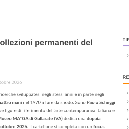
TI
collezioni permanenti del
RE
tobre 2026
erche sviluppatesi negli stessi anni e in parte negli
uattro mani
nel 1970 a fare da snodo. Sono
Paolo Scheggi
ue figure di riferimento dell'arte contemporanea italiana e
useo MA*GA di Gallarate (VA)
dedica una
doppia
1 ottobre 2026
. Il cartellone si completa con un
focus