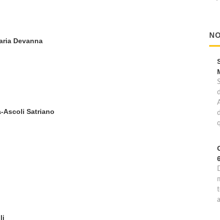
NO
saria Devanna
a-Ascoli Satriano
d
q
D
m
li