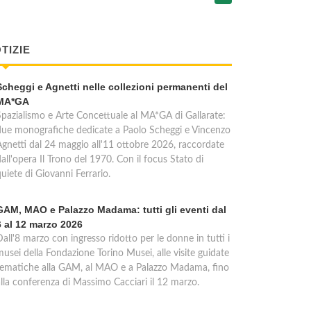
TIZIE
Scheggi e Agnetti nelle collezioni permanenti del
MA*GA
Spazialismo e Arte Concettuale al MA*GA di Gallarate:
due monografiche dedicate a Paolo Scheggi e Vincenzo
Agnetti dal 24 maggio all'11 ottobre 2026, raccordate
all'opera Il Trono del 1970. Con il focus Stato di
uiete di Giovanni Ferrario.
GAM, MAO e Palazzo Madama: tutti gli eventi dal
6 al 12 marzo 2026
all'8 marzo con ingresso ridotto per le donne in tutti i
usei della Fondazione Torino Musei, alle visite guidate
tematiche alla GAM, al MAO e a Palazzo Madama, fino
alla conferenza di Massimo Cacciari il 12 marzo.