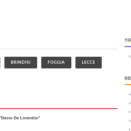
TI
BRINDISI
FOGGIA
LECCE
RE
"Decio De Lorentiis"