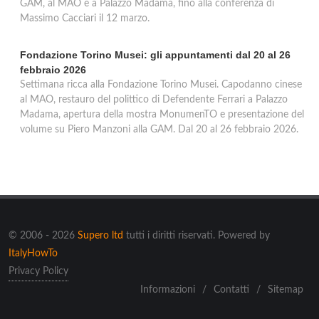
GAM, al MAO e a Palazzo Madama, fino alla conferenza di
Massimo Cacciari il 12 marzo.
Fondazione Torino Musei: gli appuntamenti dal 20 al 26
febbraio 2026
Settimana ricca alla Fondazione Torino Musei. Capodanno cinese
al MAO, restauro del polittico di Defendente Ferrari a Palazzo
Madama, apertura della mostra MonumenTO e presentazione del
volume su Piero Manzoni alla GAM. Dal 20 al 26 febbraio 2026.
© 2006 - 2026
Supero ltd
tutti i diritti riservati. Powered by
ItalyHowTo
Privacy Policy
Informazioni
/
Contatti
/
Sitemap