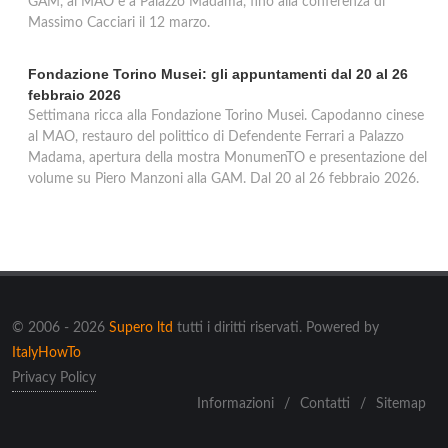
GAM, al MAO e a Palazzo Madama, fino alla conferenza di
Massimo Cacciari il 12 marzo.
Fondazione Torino Musei: gli appuntamenti dal 20 al 26
febbraio 2026
Settimana ricca alla Fondazione Torino Musei. Capodanno cinese
al MAO, restauro del polittico di Defendente Ferrari a Palazzo
Madama, apertura della mostra MonumenTO e presentazione del
volume su Piero Manzoni alla GAM. Dal 20 al 26 febbraio 2026.
© 2006 - 2026
Supero ltd
tutti i diritti riservati. Powered by
ItalyHowTo
Privacy Policy
Informazioni
/
Contatti
/
Sitemap