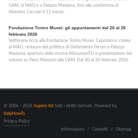
GAM, al MAO e a Palazzo Madama, fino alla conferenza di
Massimo Cacciari il 12 marzo.
Fondazione Torino Musei: gli appuntamenti dal 20 al 26
febbraio 2026
Settimana ricca alla Fondazione Torino Musei. Capodanno cinese
al MAO, restauro del polittico di Defendente Ferrari a Palazzo
Madama, apertura della mostra MonumenTO e presentazione del
volume su Piero Manzoni alla GAM. Dal 20 al 26 febbraio 2026.
© 2006 - 2026
Supero ltd
tutti i diritti riservati. Powered by
ItalyHowTo
Privacy Policy
Informazioni
/
Contatti
/
Sitemap