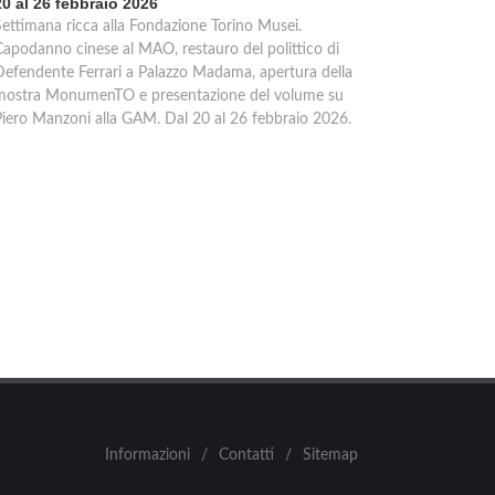
20 al 26 febbraio 2026
Settimana ricca alla Fondazione Torino Musei.
Capodanno cinese al MAO, restauro del polittico di
Defendente Ferrari a Palazzo Madama, apertura della
mostra MonumenTO e presentazione del volume su
Piero Manzoni alla GAM. Dal 20 al 26 febbraio 2026.
Informazioni
/
Contatti
/
Sitemap