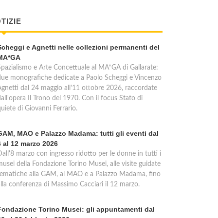
TIZIE
Scheggi e Agnetti nelle collezioni permanenti del
MA*GA
Spazialismo e Arte Concettuale al MA*GA di Gallarate:
due monografiche dedicate a Paolo Scheggi e Vincenzo
Agnetti dal 24 maggio all'11 ottobre 2026, raccordate
all'opera Il Trono del 1970. Con il focus Stato di
uiete di Giovanni Ferrario.
GAM, MAO e Palazzo Madama: tutti gli eventi dal
6 al 12 marzo 2026
all'8 marzo con ingresso ridotto per le donne in tutti i
usei della Fondazione Torino Musei, alle visite guidate
tematiche alla GAM, al MAO e a Palazzo Madama, fino
alla conferenza di Massimo Cacciari il 12 marzo.
Fondazione Torino Musei: gli appuntamenti dal