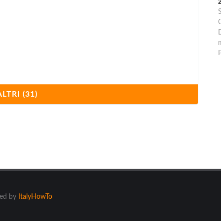
ALTRI (31)
he
ered by
ItalyHowTo