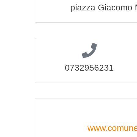
piazza Giacomo M
0732956231
www.comune.