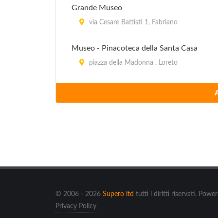
Grande Museo
via Cesare Battisti 1, Fabriano
Museo - Pinacoteca della Santa Casa
piazza della Madonna , Loreto
Museo Adriano Colocci
piazza Colocci , Jesi
Museo Archeologico e del Territorio
piazza Federico II , Jesi
Museo Archeologico Nazionale delle Marc
via Gabriele Ferretti 6, Ancona
© 2006 - 2026
Supero ltd
tutti i diritti riservati. Pow
Privacy Policy
Museo Archeologico Statale