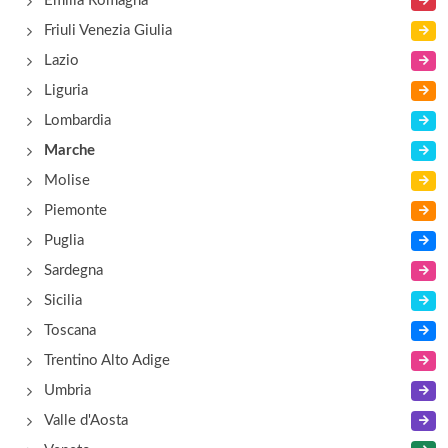
Emilia Romagna
via Pisacane 84, Senigallia
Friuli Venezia Giulia
Lazio
Liguria
Lombardia
Marche
Molise
Piemonte
Puglia
Sardegna
Sicilia
Toscana
Trentino Alto Adige
Umbria
Valle d'Aosta