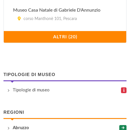
Museo Casa Natale di Gabriele D'Annunzio
corso Manthonè 101, Pescara
Museo Civico Diocesano
ALTRI (20)
piazza Del Duomo 7, Penne
Museo Dantesco "Fortunato Bellonzi"
via della Carrozza , Torre Dè Passeri
TIPOLOGIE DI MUSEO
Museo del Camoscio
Tipologie di museo
via San Rocco 1, Farindola
Museo dell'Abbazia
REGIONI
contrada San Clemente , Castiglione a Casauria
Abruzzo