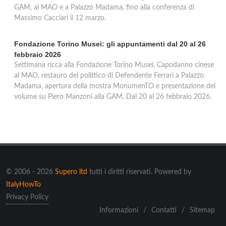
GAM, al MAO e a Palazzo Madama, fino alla conferenza di
Massimo Cacciari il 12 marzo.
Fondazione Torino Musei: gli appuntamenti dal 20 al 26
febbraio 2026
Settimana ricca alla Fondazione Torino Musei. Capodanno cinese
al MAO, restauro del polittico di Defendente Ferrari a Palazzo
Madama, apertura della mostra MonumenTO e presentazione del
volume su Piero Manzoni alla GAM. Dal 20 al 26 febbraio 2026.
© 2006 - 2026
Supero ltd
tutti i diritti riservati. Powered by
ItalyHowTo
Privacy Policy
Informazioni
/
Contatti
/
Sitemap