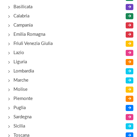
Museo della Civiltà Contadina
Basilicata
via del Baio , Loreto Aprutino
Calabria
Campania
Museo Delle Arti
Emilia Romagna
largo Madonna del Piano , Nocciano
Friuli Venezia Giulia
Lazio
Liguria
Lombardia
Marche
Molise
Piemonte
Puglia
Sardegna
Sicilia
Toscana