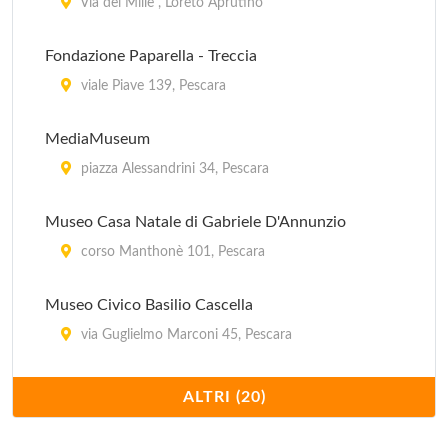
Via dei Mille , Loreto Aprutino
Fondazione Paparella - Treccia
viale Piave 139, Pescara
MediaMuseum
piazza Alessandrini 34, Pescara
Museo Casa Natale di Gabriele D'Annunzio
corso Manthonè 101, Pescara
Museo Civico Basilio Cascella
via Guglielmo Marconi 45, Pescara
Museo Civico Diocesano
ALTRI (20)
piazza Del Duomo 7, Penne