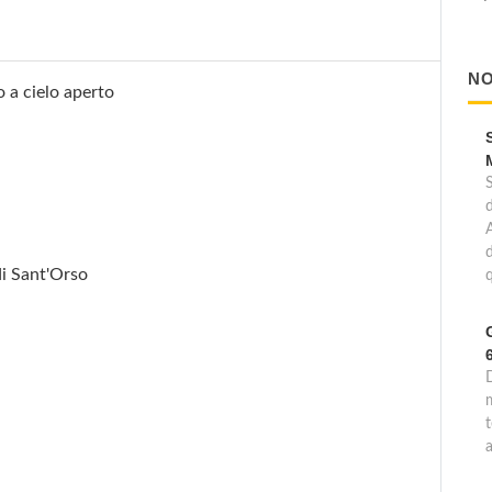
NO
o a cielo aperto
d
i Sant'Orso
q
D
m