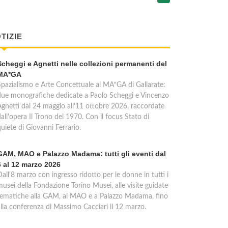
TIZIE
Scheggi e Agnetti nelle collezioni permanenti del
MA*GA
Spazialismo e Arte Concettuale al MA*GA di Gallarate:
due monografiche dedicate a Paolo Scheggi e Vincenzo
Agnetti dal 24 maggio all'11 ottobre 2026, raccordate
all'opera Il Trono del 1970. Con il focus Stato di
uiete di Giovanni Ferrario.
GAM, MAO e Palazzo Madama: tutti gli eventi dal
6 al 12 marzo 2026
all'8 marzo con ingresso ridotto per le donne in tutti i
usei della Fondazione Torino Musei, alle visite guidate
tematiche alla GAM, al MAO e a Palazzo Madama, fino
alla conferenza di Massimo Cacciari il 12 marzo.