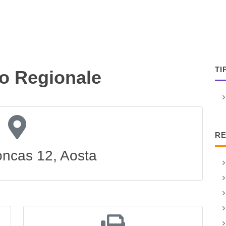
TI
o Regionale
RE
ncas 12, Aosta