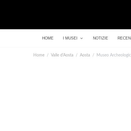
HOME
I MUSEI
NOTIZIE
RECEN
Home
Valle d'Aosta
Aosta
Museo Archeologic