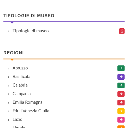
Via Ghibellina 70, Firenze
TIPOLOGIE DI MUSEO
Casa del Boccaccio
Tipologie di museo
via Boccaccio 18, Certaldo
Casa di Dante
REGIONI
via Santa Margherita 1, Firenze
Abruzzo
Casa Museo di Ferruccio Busoni
Basilicata
Piazza della Vittoria 16, Empoli
Calabria
Campania
Casa Natale di Leonardo
Emilia Romagna
Località Anchiano , Vinci
Friuli Venezia Giulia
Lazio