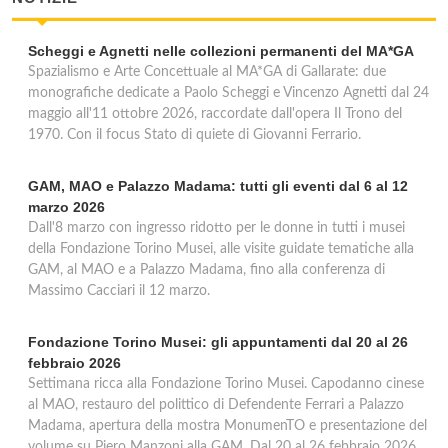
Scheggi e Agnetti nelle collezioni permanenti del MA*GA
Spazialismo e Arte Concettuale al MA*GA di Gallarate: due
monografiche dedicate a Paolo Scheggi e Vincenzo Agnetti dal 24
maggio all'11 ottobre 2026, raccordate dall'opera Il Trono del
1970. Con il focus Stato di quiete di Giovanni Ferrario.
GAM, MAO e Palazzo Madama: tutti gli eventi dal 6 al 12
marzo 2026
Dall'8 marzo con ingresso ridotto per le donne in tutti i musei
della Fondazione Torino Musei, alle visite guidate tematiche alla
GAM, al MAO e a Palazzo Madama, fino alla conferenza di
Massimo Cacciari il 12 marzo.
Fondazione Torino Musei: gli appuntamenti dal 20 al 26
febbraio 2026
Settimana ricca alla Fondazione Torino Musei. Capodanno cinese
al MAO, restauro del polittico di Defendente Ferrari a Palazzo
Madama, apertura della mostra MonumenTO e presentazione del
volume su Piero Manzoni alla GAM. Dal 20 al 26 febbraio 2026.