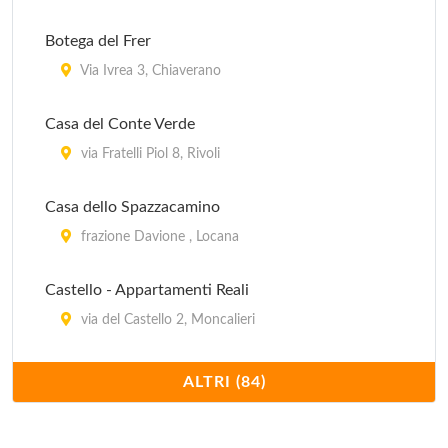
Botega del Frer
Via Ivrea 3, Chiaverano
Casa del Conte Verde
via Fratelli Piol 8, Rivoli
Casa dello Spazzacamino
frazione Davione , Locana
Castello - Appartamenti Reali
via del Castello 2, Moncalieri
Centro Arti e Tradizioni popolari del Pinerolese -
ALTRI (84)
Centro etonofonico
via Brignone 3, Pinerolo