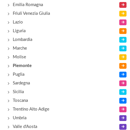
Museo Manzoniano
Emilia Romagna
via alla Fontana 18, Lesa
Friuli Venezia Giulia
Lazio
Liguria
Lombardia
Marche
Molise
Piemonte
Puglia
Sardegna
Sicilia
Toscana
Trentino Alto Adige
Umbria
Valle d'Aosta