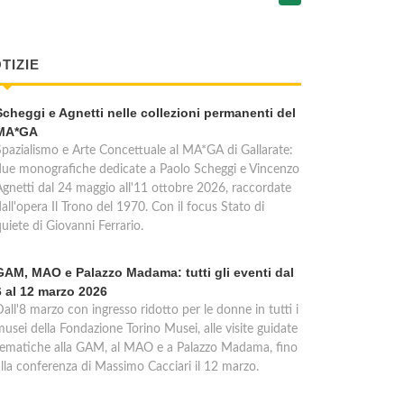
TIZIE
Scheggi e Agnetti nelle collezioni permanenti del
MA*GA
Spazialismo e Arte Concettuale al MA*GA di Gallarate:
due monografiche dedicate a Paolo Scheggi e Vincenzo
Agnetti dal 24 maggio all'11 ottobre 2026, raccordate
all'opera Il Trono del 1970. Con il focus Stato di
uiete di Giovanni Ferrario.
GAM, MAO e Palazzo Madama: tutti gli eventi dal
6 al 12 marzo 2026
all'8 marzo con ingresso ridotto per le donne in tutti i
usei della Fondazione Torino Musei, alle visite guidate
tematiche alla GAM, al MAO e a Palazzo Madama, fino
alla conferenza di Massimo Cacciari il 12 marzo.