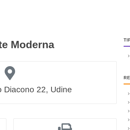
TI
rte Moderna
RE
o Diacono 22, Udine