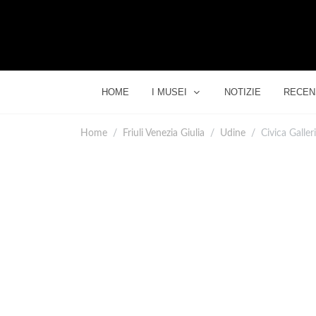
HOME
I MUSEI
NOTIZIE
RECEN
Home
Friuli Venezia Giulia
Udine
Civica Galle