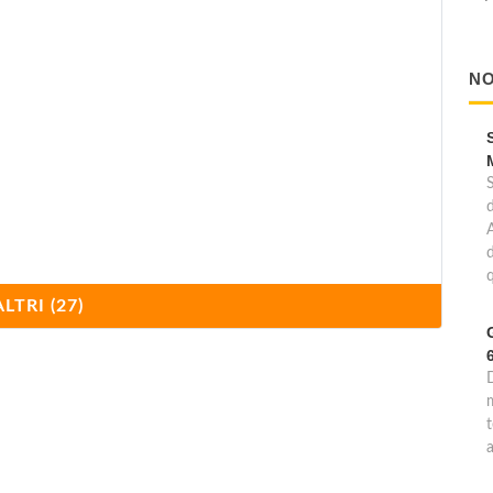
NO
d
q
ALTRI (27)
D
nale
m