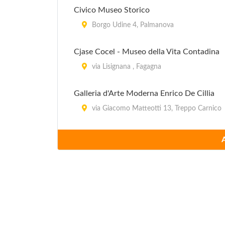
Civico Museo Storico
Borgo Udine 4, Palmanova
Cjase Cocel - Museo della Vita Contadina
via Lisignana , Fagagna
Galleria d'Arte Moderna Enrico De Cillia
via Giacomo Matteotti 13, Treppo Carnico
Museo Archeologico
Via Giulio cesare 19, Zuglio
Museo Archeologico e Naturalistico Comu
Piazza Roma , Tarcento
Museo Archeologico Nazionale