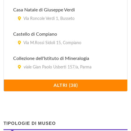
Casa Natale di Giuseppe Verdi
Via Roncole Verdi 1, Busseto
Castello di Compiano
Via M.Rossi Sidoli 15, Compiano
Collezione dell'Istituto di Mineralogia
viale Gian Paolo Usberti 157/a, Parma
Fondazione Magnani Rocca
ALTRI (38)
via Fondazione Magnani Rocca 18, Mamiano di
Traversetolo
Fondazione Museo Ettore Guatelli
via Nazionale 130, Collecchio
TIPOLOGIE DI MUSEO