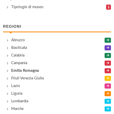
Fondazione Museo Glauco Lombardi
Tipologie di museo
via Giuseppe Garibaldi 15, Parma
REGIONI
Galleria Nazionale
piazza della Pilotta 15, Parma
Abruzzo
Basilicata
Museo Amedeo Bocchi
Calabria
strada Benedetto Cairoli , Parma
Campania
Museo Archeologico Nazionale
Emilia Romagna
piazza della Pilotta 5, Parma
Friuli Venezia Giulia
Lazio
Liguria
Lombardia
Marche