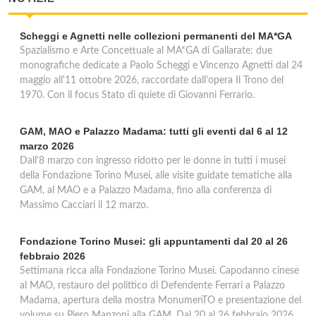
Scheggi e Agnetti nelle collezioni permanenti del MA*GA
Spazialismo e Arte Concettuale al MA*GA di Gallarate: due
monografiche dedicate a Paolo Scheggi e Vincenzo Agnetti dal 24
maggio all'11 ottobre 2026, raccordate dall'opera Il Trono del
1970. Con il focus Stato di quiete di Giovanni Ferrario.
GAM, MAO e Palazzo Madama: tutti gli eventi dal 6 al 12
marzo 2026
Dall'8 marzo con ingresso ridotto per le donne in tutti i musei
della Fondazione Torino Musei, alle visite guidate tematiche alla
GAM, al MAO e a Palazzo Madama, fino alla conferenza di
Massimo Cacciari il 12 marzo.
Fondazione Torino Musei: gli appuntamenti dal 20 al 26
febbraio 2026
Settimana ricca alla Fondazione Torino Musei. Capodanno cinese
al MAO, restauro del polittico di Defendente Ferrari a Palazzo
Madama, apertura della mostra MonumenTO e presentazione del
volume su Piero Manzoni alla GAM. Dal 20 al 26 febbraio 2026.