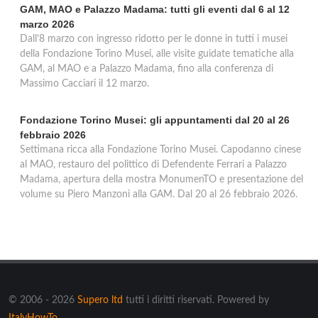
GAM, MAO e Palazzo Madama: tutti gli eventi dal 6 al 12
marzo 2026
Dall'8 marzo con ingresso ridotto per le donne in tutti i musei
della Fondazione Torino Musei, alle visite guidate tematiche alla
GAM, al MAO e a Palazzo Madama, fino alla conferenza di
Massimo Cacciari il 12 marzo.
Fondazione Torino Musei: gli appuntamenti dal 20 al 26
febbraio 2026
Settimana ricca alla Fondazione Torino Musei. Capodanno cinese
al MAO, restauro del polittico di Defendente Ferrari a Palazzo
Madama, apertura della mostra MonumenTO e presentazione del
volume su Piero Manzoni alla GAM. Dal 20 al 26 febbraio 2026.
© 2006 - 2026
Supero ltd
tutti i diritti riservati. Powered by