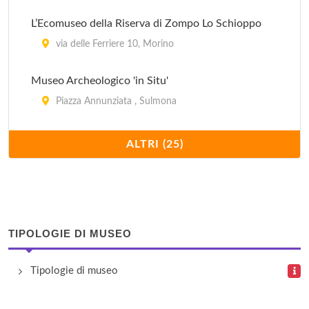
L’Ecomuseo della Riserva di Zompo Lo Schioppo
via delle Ferriere 10, Morino
Museo Archeologico 'in Situ'
Piazza Annunziata , Sulmona
Museo Civico
ALTRI (25)
Corso Ovidio , Sulmona
Museo Civico Aufidenate
Contrada Maddalena , Castel di Sangro
TIPOLOGIE DI MUSEO
Museo Civico Aufidenate 'De Nino'
Tipologie di museo
largo della Chiesa , Alfedena