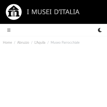
Home
Abruzzo
L'Aquila
Museo Parrocchiale