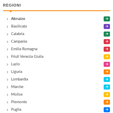
Museo Civico di Cerchio
REGIONI
piazza Sandro Pertini , Cerchio
Abruzzo
Museo del Camoscio
Basilicata
via Torre , Opi
Calabria
Campania
Museo del Capriolo
Emilia Romagna
strada Statale Marsicana 83, Bisegna
Friuli Venezia Giulia
Lazio
Liguria
Lombardia
Marche
Molise
Piemonte
Puglia